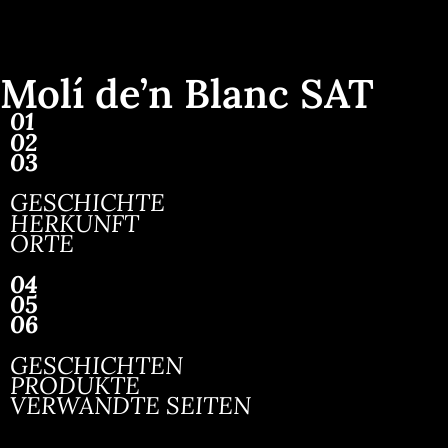
Molí de’n Blanc SAT
01
02
03
GESCHICHTE
HERKUNFT
ORTE
04
05
06
GESCHICHTEN
PRODUKTE
VERWANDTE SEITEN