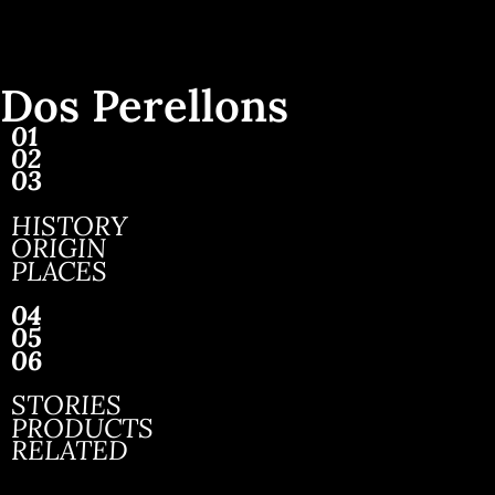
Dos Perellons
01
02
03
HISTORY
ORIGIN
PLACES
04
05
06
STORIES
PRODUCTS
RELATED