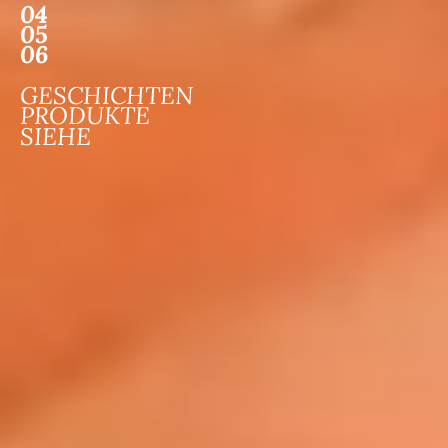
04
05
06
GESCHICHTEN
PRODUKTE
SIEHE