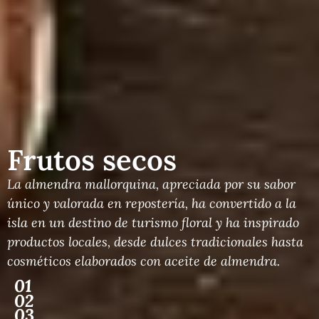
Frutos secos
La almendra mallorquina, apreciada por su sabor
único y valorada en repostería, ha convertido a la
isla en un destino de turismo floral y ha inspirado
productos locales, desde dulces tradicionales hasta
cosméticos elaborados con aceite de almendra.
01
02
03