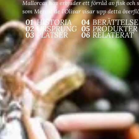
Mallorcas hav erbjuder ett förråd av fisk och
som Mercat de l’Olivar visar upp detta överf
01
HISTORIA
04
BERÄTTELSE
02
URSPRUNG
05
PRODUKTER
03
PLATSER
06
RELATERAT