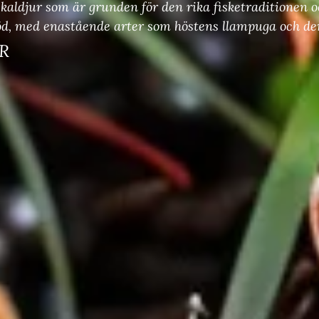
 skaldjur som är grunden för den rika fisketraditione
löd, med enastående arter som höstens llampuga och den
R