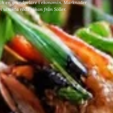
n och en grundpelare i ekonomin. Marknader
 utsökta röda räkan från Sóller.