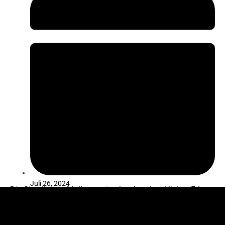
Juli 26, 2024
Die Siurells von Mallorca: ein altes handwerkliches Erbe,
bei dem der Ton zum Leben erwacht und Geschichten
über die Insel erzählt, die Sie dazu einladen, ihre reiche