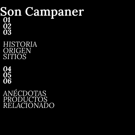
Son Campaner
01
02
03
HISTORIA
ORIGEN
SITIOS
04
05
06
ANÉCDOTAS
PRODUCTOS
RELACIONADO